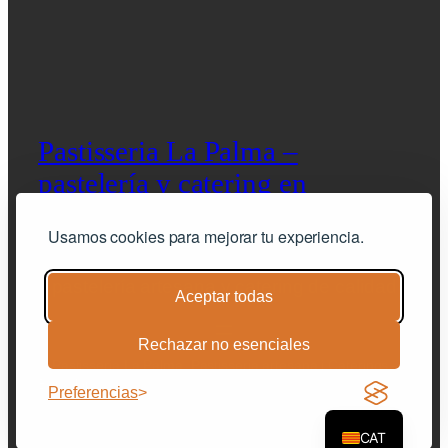
Pastisseria La Palma –
pastelería y catering en
Barcelona
Usamos cookies para mejorar tu experiencia.
pastelería artesana y catering de calidad
Aceptar todas
Rechazar no esenciales
© Pastisseria La Palma. Pastisseria artesana i Caterings –
Barcelona |
Avis legal
|
Política de privacitat
|
condicions
Preferencias
generals de venda
|
Cookies
CAT