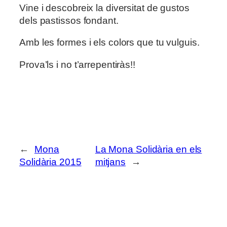
Vine i descobreix la diversitat de gustos
dels pastissos fondant.
Amb les formes i els colors que tu vulguis.
Prova’ls i no t’arrepentiràs!!
←
Mona
La Mona Solidària en els
Solidària 2015
mitjans
→