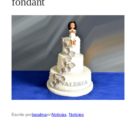
fondant
Escrito por
lapalma
en
Noticias
, 
Noticies