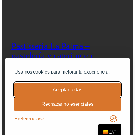
Pastisseria La Palma –
pastelería y catering en
Barcelona
Usamos cookies para mejorar tu experiencia.
pastelería artesana y catering de calidad
Aceptar todas
Rechazar no esenciales
© Pastisseria La Palma. Pastisseria artesana i Caterings –
Barcelona |
Avis legal
|
Política de privacitat
|
condicions
Preferencias
generals de venda
|
Cookies
CAT