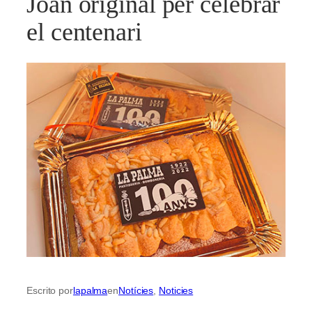
Joan original per celebrar
el centenari
Escrito por
lapalma
en
Notícies
, 
Noticies