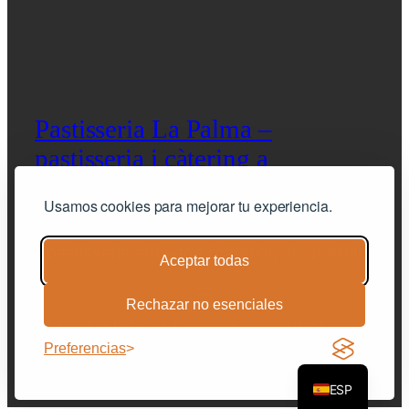
Pastisseria La Palma –
pastisseria i càtering a
Barcelona
Usamos cookies para mejorar tu experiencia.
pastisseria artesana i càtering de qualitat
Aceptar todas
Rechazar no esenciales
© Pastisseria La Palma. Pastisseria artesana i Caterings –
Barcelona |
Avis legal
|
Política de privacitat
|
condicions
Preferencias
generals de venda
|
Cookies
ESP