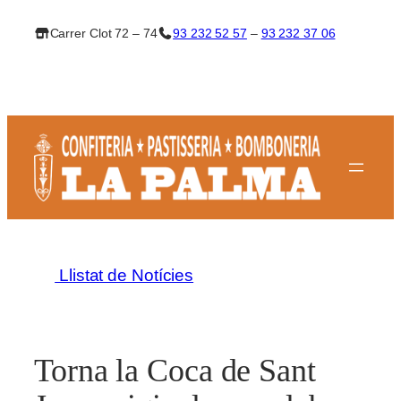
Vés
Carrer Clot 72 – 74
93 232 52 57
–
93 232 37 06
al
contingut
Llistat de Notícies
Torna la Coca de Sant