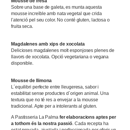
Mousse de fresa
Sobre una base de galeta, es munta aquesta
mousse increïble amb nata vegetal que crida
l'atenció pel seu color. No conté gluten, lactosa o
fruita seca.
Magdalenes amb xips de xocolata
Delicioses magdalenes molt esponjoses plenes de
llavors de xocolata. Opció vegetariana o vegana
disponible.
Mousse de llimona
L´equilibri perfecte entre lleugeresa, sabor i
estabilitat sense productes d´origen animal. Una
textura que no té res a envejar a la mousse
tradicional. Apte per a intolerants al gluten.
A Pastisseria La Palma
fer elaboracions aptes per
a tothom és la nostra passió
. Cada recepta ha
estat provada, ajustada i perfeccionada per oferir un