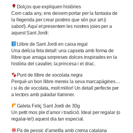
Dolços que expliquen històries
Com cada any, ens deixem portar per la fantasia de
la llegenda per crear postres que són pur art (i
sabor!). Aquí et presentem les nostres joies per a
aquest Sant Jordi:
Llibre de Sant Jordi en caixa regal
Una delícia feta detall: una capseta amb forma de
llibre que amaga sorpreses dolces inspirades en la
història del cavaller, la princesa i el drac.
Punt de llibre de xocolata negra
Perquè un bon llibre mereix la seva marcapàgines…
i si és de xocolata, molt millor! Un detall perfecte per
a lectors amb paladar llaminer.
Galeta Feliç Sant Jordi de 30g
Un petit mos ple d'amor i tradició. Ideal per regalar (o
regalar-te!) aquest dia tan especial.
Pa de pessic d'ametlla amb crema catalana