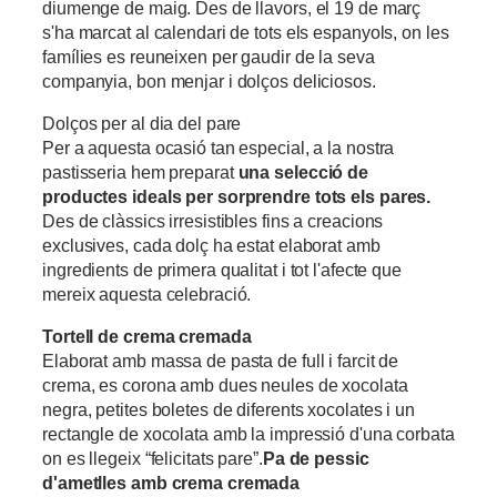
diumenge de maig. Des de llavors, el 19 de març
s'ha marcat al calendari de tots els espanyols, on les
famílies es reuneixen per gaudir de la seva
companyia, bon menjar i dolços deliciosos.
Dolços per al dia del pare
Per a aquesta ocasió tan especial, a la nostra
pastisseria hem preparat
una selecció de
productes ideals per sorprendre tots els pares.
Des de clàssics irresistibles fins a creacions
exclusives, cada dolç ha estat elaborat amb
ingredients de primera qualitat i tot l'afecte que
mereix aquesta celebració.
Tortell de crema cremada
Elaborat amb massa de pasta de full i farcit de
crema, es corona amb dues neules de xocolata
negra, petites boletes de diferents xocolates i un
rectangle de xocolata amb la impressió d'una corbata
on es llegeix “felicitats pare”.
Pa de pessic
d'ametlles amb crema cremada