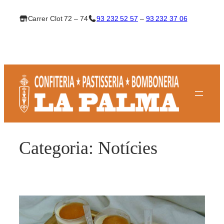
Vés
Carrer Clot 72 – 74
93 232 52 57
–
93 232 37 06
al
contingut
Categoria:
Notícies