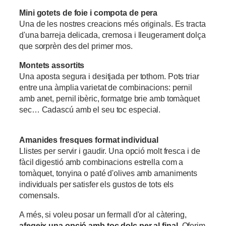
Mini gotets de foie i compota de pera
Una de les nostres creacions més originals. Es tracta
d'una barreja delicada, cremosa i lleugerament dolça
que sorprèn des del primer mos.
Montets assortits
Una aposta segura i desitjada per tothom. Pots triar
entre una àmplia varietat de combinacions: pernil
amb anet, pernil ibèric, formatge brie amb tomàquet
sec… Cadascú amb el seu toc especial.
Amanides fresques format individual
Llistes per servir i gaudir. Una opció molt fresca i de
fàcil digestió amb combinacions estrella com a
tomàquet, tonyina o paté d'olives amb amaniments
individuals per satisfer els gustos de tots els
comensals.
A més, si voleu posar un fermall d'or al càtering,
afegeix una opció amb toc dolç per al final
. Oferim