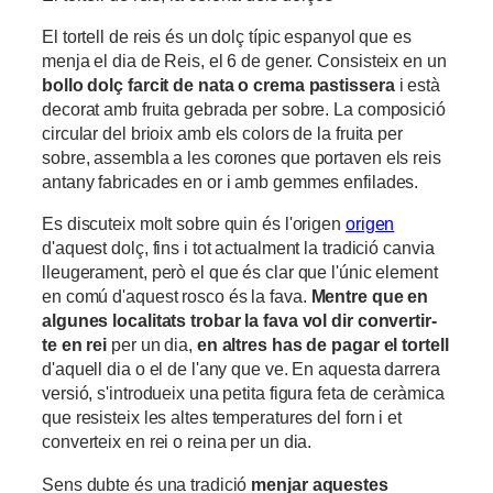
El tortell de reis és un dolç típic espanyol que es
menja el dia de Reis, el 6 de gener. Consisteix en un
bollo dolç farcit de nata o crema pastissera
i està
decorat amb fruita gebrada per sobre. La composició
circular del brioix amb els colors de la fruita per
sobre, assembla a les corones que portaven els reis
antany fabricades en or i amb gemmes enfilades.
Es discuteix molt sobre quin és l'origen
origen
d'aquest dolç, fins i tot actualment la tradició canvia
lleugerament, però el que és clar que l'únic element
en comú d'aquest rosco és la fava.
Mentre que en
algunes localitats trobar la fava vol dir convertir-
te en rei
per un dia,
en altres has de pagar el tortell
d'aquell dia o el de l'any que ve. En aquesta darrera
versió, s'introdueix una petita figura feta de ceràmica
que resisteix les altes temperatures del forn i et
converteix en rei o reina per un dia.
Sens dubte és una tradició
menjar aquestes