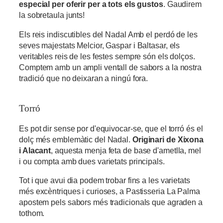
especial per oferir per a tots els gustos
. Gaudirem
la sobretaula junts!
Els reis indiscutibles del Nadal Amb el perdó de les
seves majestats Melcior, Gaspar i Baltasar, els
veritables reis de les festes sempre són els dolços.
Comptem amb un ampli ventall de sabors a la nostra
tradició que no deixaran a ningú fora.
Torró
Es pot dir sense por d'equivocar-se, que el torró és el
dolç més emblemàtic del Nadal.
Originari de Xixona
i Alacant
, aquesta menja feta de base d'ametlla, mel
i ou compta amb dues varietats principals.
Tot i que avui dia podem trobar fins a les varietats
més excèntriques i curioses, a Pastisseria La Palma
apostem pels sabors més tradicionals que agraden a
tothom.