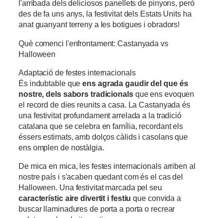
l'arribada dels deliciosos panellets de pinyons, però
des de fa uns anys, la festivitat dels Estats Units ha
anat guanyant terreny a les botigues i obradors!
Què comenci l'enfrontament: Castanyada vs
Halloween
Adaptació de festes internacionals
És indubtable que
ens agrada gaudir del que és
nostre, dels sabors tradicionals
que ens evoquen
el record de dies reunits a casa. La Castanyada és
una festivitat profundament arrelada a la tradició
catalana que se celebra en família, recordant els
éssers estimats, amb dolços càlids i casolans que
ens omplen de nostàlgia.
De mica en mica, les festes internacionals arriben al
nostre país i s'acaben quedant com és el cas del
Halloween. Una festivitat marcada pel seu
característic aire divertit i festiu
que convida a
buscar llaminadures de porta a porta o recrear