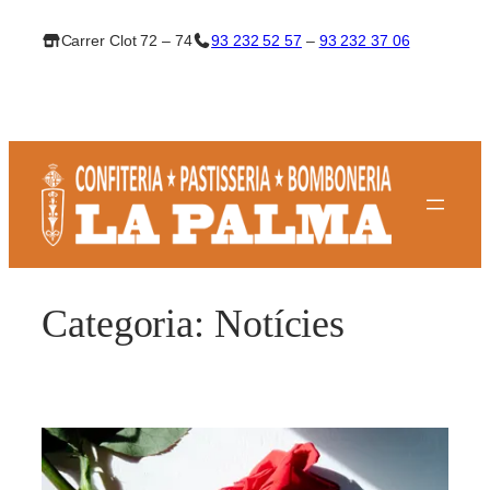
Vés
Carrer Clot 72 – 74
93 232 52 57
–
93 232 37 06
al
contingut
Categoria:
Notícies