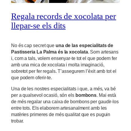
Regala records de xocolata per
llepar-se els dits
No és cap secret que
una de las especialitats de
Pastisseria La Palma és la
xoc
olata
. Som artesans
i, com a tals, volem ensenyar-te tot el que podem fer
amb una mica de xocolata i molta imaginació,
sobretot per fer regals. T’assegurem l’èxit amb tot el
que podem oferir-te.
Una de les nostres especialitats i que, a més, va bé
per a qualsevol ocasió, són els
bombons
. Mai està
de més regalar una caixa de bombons per gaudir-los
entre tots. Els elaborem artesanalment amb les
matèries primeres de més qualitat que es puguin
trobar.