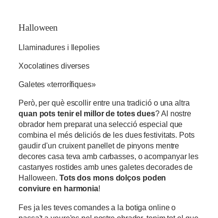
Halloween
Llaminadures i llepolies
Xocolatines diverses
Galetes «terrorífiques»
Però, per què escollir entre una tradició o una altra
quan pots tenir el millor de totes dues
? Al nostre
obrador hem preparat una selecció especial que
combina el més deliciós de les dues festivitats. Pots
gaudir d'un cruixent panellet de pinyons mentre
decores casa teva amb carbasses, o acompanyar les
castanyes rostides amb unes galetes decorades de
Halloween.
Tots dos mons dolços poden
conviure en harmonia
!
Fes ja les teves comandes a la botiga online o
passa't a veure'ns pel nostre obrador, tenim tot el que