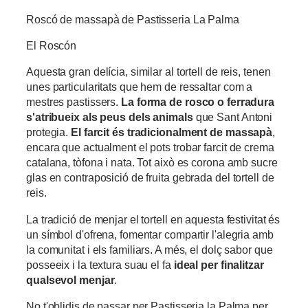
Roscó de massapà de Pastisseria La Palma
El Roscón
Aquesta gran delícia, similar al tortell de reis, tenen
unes particularitats que hem de ressaltar com a
mestres pastissers.
La forma de rosco o ferradura
s'atribueix als peus dels animals
que Sant Antoni
protegia.
El farcit és tradicionalment de massapà
,
encara que actualment el pots trobar farcit de crema
catalana, tòfona i nata. Tot això es corona amb sucre
glas en contraposició de fruita gebrada del tortell de
reis.
La tradició de menjar el tortell en aquesta festivitat és
un símbol d'ofrena, fomentar compartir l'alegria amb
la comunitat i els familiars. A més, el dolç sabor que
posseeix i la textura suau el fa
ideal per finalitzar
qualsevol menjar
.
No t'oblidis de passar per Pastisseria la Palma per