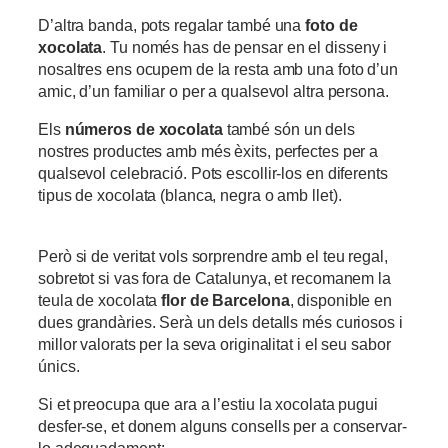
D’altra banda, pots regalar també una
foto de
xocolata
. Tu només has de pensar en el disseny i
nosaltres ens ocupem de la resta amb una foto d’un
amic, d’un familiar o per a qualsevol altra persona.
Els
números de xocolata
també són un dels
nostres productes amb més èxits, perfectes per a
qualsevol celebració. Pots escollir-los en diferents
tipus de xocolata (blanca, negra o amb llet).
Però si de veritat vols sorprendre amb el teu regal,
sobretot si vas fora de Catalunya, et recomanem la
teula de xocolata
flor de Barcelona
, disponible en
dues grandàries. Serà un dels detalls més curiosos i
millor valorats per la seva originalitat i el seu sabor
únics.
Si et preocupa que ara a l’estiu la xocolata pugui
desfer-se, et donem alguns consells per a conservar-
lo adequadament: