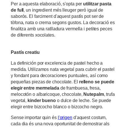
Per a aquesta elaboració, s'opta per
utilitzar pasta
de full
, un ingredient més lleuger però igual de
saborós. El farciment d'aquest pastís pot ser de
tòfona, nata o crema segons gustos. La decoració es
finalitza amb una ratlladura vermella i petites peces
de diferents xocolates.
Pastís creatiu
La definición por excelencia de pastel hecho a
medida. Utilizamos nata vegetal para cubrir el pastel
y fondant para decoraciones puntuales, así como
pequeñas piezas de chocolate. El
relleno se puede
elegir entre mermelada
de frambuesa, fresa,
melocotón o albaricoque, chocolate,
Nutepalm
, trufa
vegetal,
kinder bueno
o dulce de leche. Se puede
elegir entre bizcocho blanco o bizcocho negro.
Sense importar quin és
l'origen
d'aquest costum,
cada dia és una nova oportunitat de demostrar als