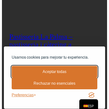
Pastisseria La Palma –
pastisseria i càtering a
Barcelona
Usamos cookies para mejorar tu experiencia.
pastisseria artesana i càtering de qualitat
Aceptar todas
Rechazar no esenciales
© Pastisseria La Palma. Pastisseria artesana i Caterings –
Barcelona |
Avis legal
|
Política de privacitat
|
condicions
Preferencias
generals de venda
|
Cookies
ESP