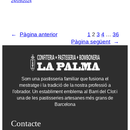
24/09/2024
←
Pàgina anterior
1
2
3
4
…
36
Pàgina següent
→
Som una pastisseria familiar que fusiona el
mestratge i la tradició de la nostra professió a
l'obrador. Un establiment emblema al Barri del Clot i
una de les pastisseries artesanes més grans de
Barcelona
Contacte