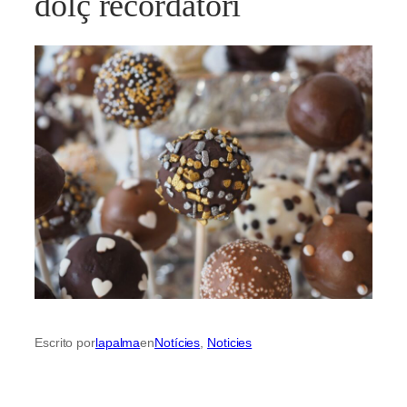
dolç recordatori
Escrito por
lapalma
en
Notícies
, 
Noticies