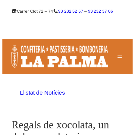
Vés
Carrer Clot 72 – 74
93 232 52 57
–
93 232 37 06
al
contingut
Llistat de Notícies
Regals de xocolata, un