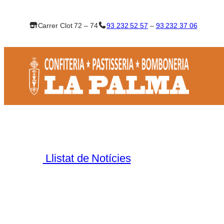
Vés
al
Carrer Clot 72 – 74
93 232 52 57
–
93 232 37 06
contingut
Llistat de Notícies