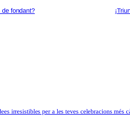
s de fondant?
¡Triu
ees irresistibles per a les teves celebracions més c