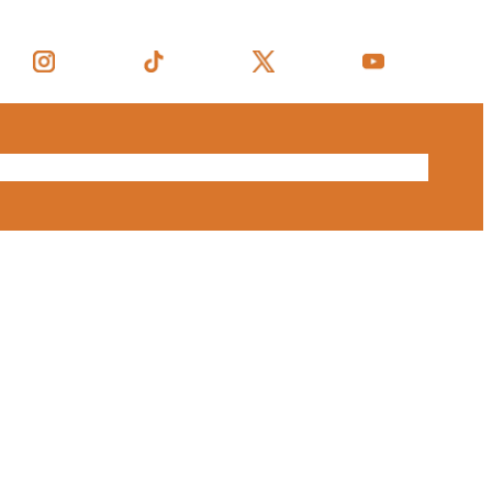
 nosaltres
Productes
Notícies
Contacte
Botiga