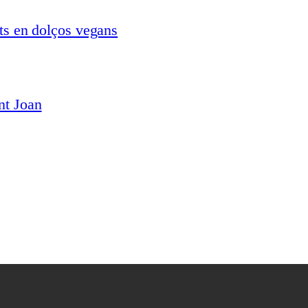
ats en dolços vegans
nt Joan