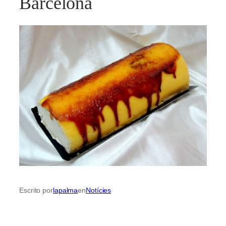
Barcelona
Escrito por
lapalma
en
Notícies