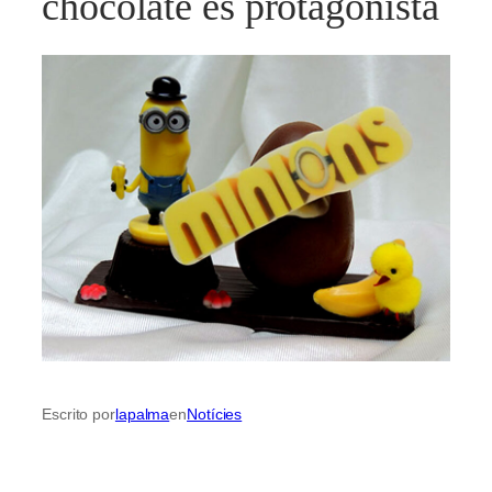
chocolate es protagonista
Escrito por
lapalma
en
Notícies