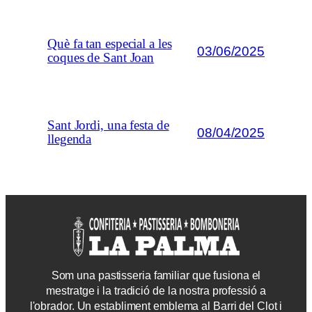
Què fa tan especial a les
03/06/2025
coques de Sant Joan
Sant Jordi, una festa de
08/04/2025
llegenda
Som una pastisseria familiar que fusiona el
mestratge i la tradició de la nostra professió a
l'obrador. Un establiment emblema al Barri del Clot i