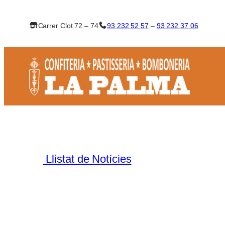
Vés
al
Carrer Clot 72 – 74
93 232 52 57
–
93 232 37 06
contingut
Llistat de Notícies