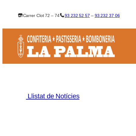
Vés
al
Carrer Clot 72 – 74
93 232 52 57
–
93 232 37 06
contingut
Llistat de Notícies