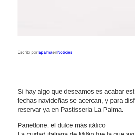
Escrito por
lapalma
en
Notícies
Si hay algo que deseamos es acabar este
fechas navideñas se acercan, y para dis
reservar ya en Pastisseria La Palma.
Panettone, el dulce más itálico
La ciudad italiana de Milán fue la que a