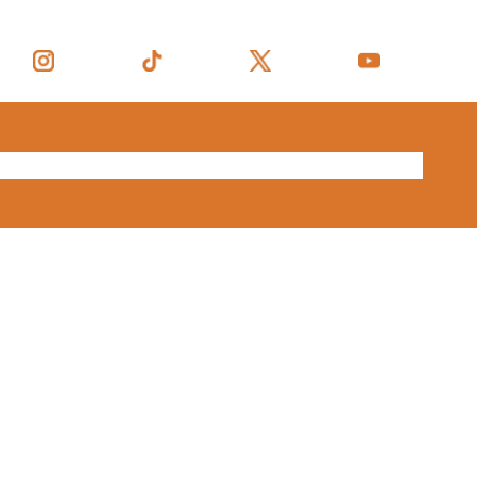
 nosaltres
Productes
Notícies
Contacte
Botiga