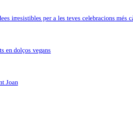
ees irresistibles per a les teves celebracions més c
ats en dolços vegans
nt Joan