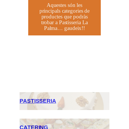
Aquestes són les
principals categories de
productes que podràs
trobar a Pastisseria La
Palma… gaudeix!!
PASTISSERIA
CATERING