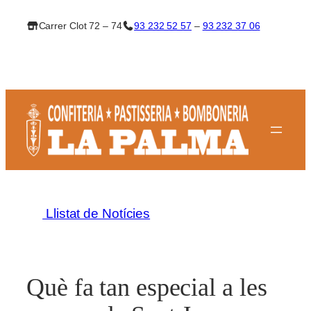
Vés
Carrer Clot 72 – 74
93 232 52 57
–
93 232 37 06
al
contingut
Llistat de Notícies
Què fa tan especial a les